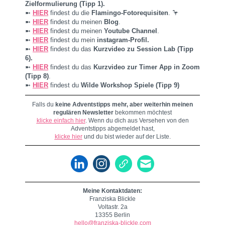
Zielformulierung (Tipp 1).
➼
HIER
findest du die
Flamingo-Fotorequisiten
. 🦩
➼
HIER
findest du meinen
Blog
.
➼
HIER
findest du meinen
Youtube Channel
.
➼
HIER
findest du
m
ein
instagram-Profil.
➼
HIER
findest du das
Kurzvideo zu Session Lab (Tipp
6).
➼
HIER
findest du das
Kurzvideo zur Timer App in Zoom
(Tipp 8)
.
➼
HIER
findest du
Wilde Workshop Spiele (Tipp 9)
Falls du
keine Adventstipps mehr, aber weiterhin meinen
regulären Newsletter
bekommen möchtest
klicke einfach hier
. Wenn du dich aus Versehen von den
Adventstipps abgemeldet hast,
klicke hier
und du bist wieder auf der Liste.
Meine Kontaktdaten:
Franziska Blickle
Voltastr. 2a
13355 Berlin
hello@franziska-blickle.com